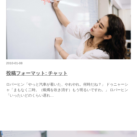
2010-01-08
投稿フォーマット: チャット
ロパーヒン「やっと汽車が着いた、やれやれ。何時だね？」 ドゥニャーシ
ャ「まもなく二時。（蝋燭を吹き消す）もう明るいですわ。」 ロパーヒン
「いったいどのくらい遅れ…